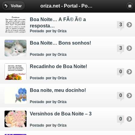
oriza.net - Portal - Poemas e Mensagens de Oriza Martins
Voltar
Boa Noite… A FÃ© Ã© a
3
resposta…
Postado
por by Oriza
Boa Noite… Bons sonhos!
3
Postado
por by Oriza
Recadinho de Boa Noite!
0
Postado
por by Oriza
Boa noite, meu docinho!
0
Postado
por by Oriza
Versinhos de Boa Noite – 3
0
Postado
por by Oriza