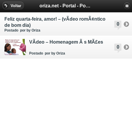
oriza.net - Portal - Poemas e Mensagens de Oriza Martins
Voltar
Feliz quarta-feira, amor! – (vÃ­deo romÃ¢ntico
0
de bom dia)
Postado
por by Oriza
VÃ­deo – Homenagem Ã s MÃ£es
0
Postado
por by Oriza