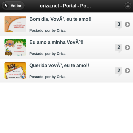
oriza.net - Portal - Poemas e Mensagens de Oriza Martins
Voltar
Bom dia, VovÃ³, eu te amo!!
3
Postado
por by Oriza
Eu amo a minha VovÃ³!!
2
Postado
por by Oriza
Querida vovÃ³, eu te amo!!
2
Postado
por by Oriza