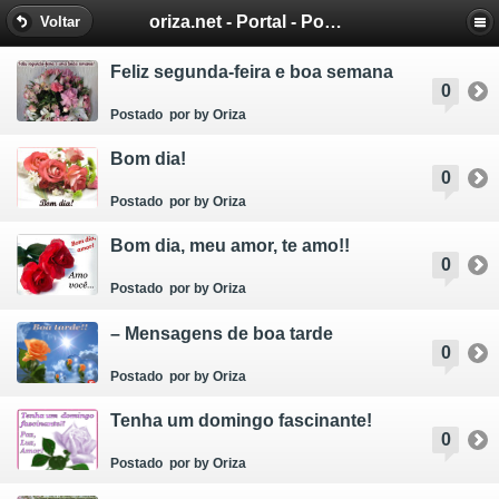
oriza.net - Portal - Poemas e Mensagens de Oriza Martins
Voltar
Feliz segunda-feira e boa semana
0
Postado
por by Oriza
Bom dia!
0
Postado
por by Oriza
Bom dia, meu amor, te amo!!
0
Postado
por by Oriza
– Mensagens de boa tarde
0
Postado
por by Oriza
Tenha um domingo fascinante!
0
Postado
por by Oriza