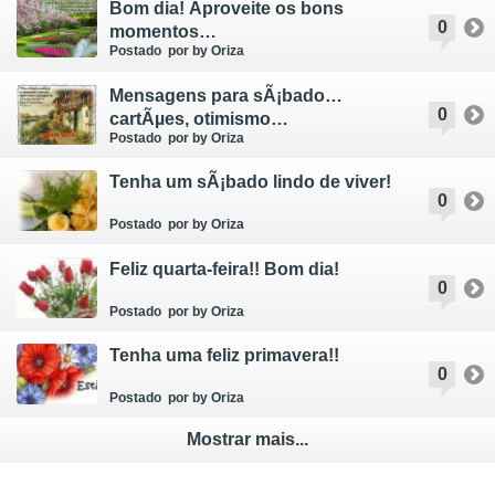
Bom dia! Aproveite os bons
0
momentos…
Postado
por by Oriza
Mensagens para sÃ¡bado…
0
cartÃµes, otimismo…
Postado
por by Oriza
Tenha um sÃ¡bado lindo de viver!
0
Postado
por by Oriza
Feliz quarta-feira!! Bom dia!
0
Postado
por by Oriza
Tenha uma feliz primavera!!
0
Postado
por by Oriza
Mostrar mais...