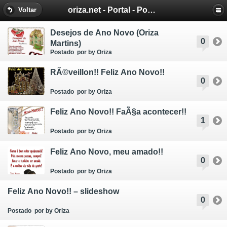
oriza.net - Portal - Poemas e Mensagens de Oriza Martins
Voltar
Desejos de Ano Novo (Oriza
0
Martins)
Postado
por by Oriza
RÃ©veillon!! Feliz Ano Novo!!
0
Postado
por by Oriza
Feliz Ano Novo!! FaÃ§a acontecer!!
1
Postado
por by Oriza
Feliz Ano Novo, meu amado!!
0
Postado
por by Oriza
Feliz Ano Novo!! – slideshow
0
Postado
por by Oriza