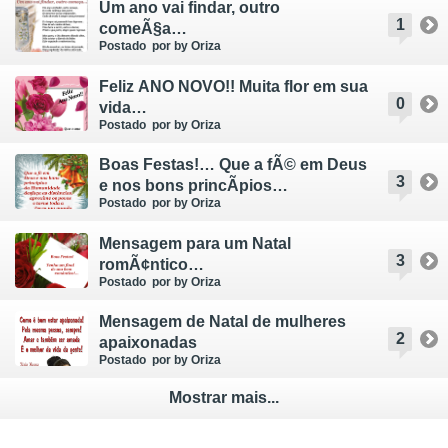
Um ano vai findar, outro
1
comeÃ§a…
Postado
por by Oriza
Feliz ANO NOVO!! Muita flor em sua
0
vida…
Postado
por by Oriza
Boas Festas!… Que a fÃ© em Deus
3
e nos bons princÃ­pios…
Postado
por by Oriza
Mensagem para um Natal
3
romÃ¢ntico…
Postado
por by Oriza
Mensagem de Natal de mulheres
2
apaixonadas
Postado
por by Oriza
Mostrar mais...