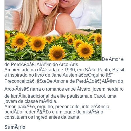
De Amor e
de PerdÃ£oâ€¦ AlÃ©m do Arco-Ã­ris
Ambientado na dÃ©cada de 1930, em SÃ£o Paulo, Brasil,
e inspirado no livro de Jane Austen â€œOrgulho â€˜
Preconceitoâ€, â€œDe Amor e de PerdÃ£oâ€¦ AlÃ©m do
Arco-Ã­risâ€ narra o romance entre Ãlvaro, jovem herdeiro
de famÃ­lia tradicional da elite paulistana e Carol, uma
jovem de classe mÃ©dia.
Amor, paixÃ£o, orgulho, preconceito, intolerÃ¢ncia,
perdÃ£o, redenÃ§Ã£o e um toque de mistÃ©rio
constituem os ingredientes da trama.
SumÃ¡rio