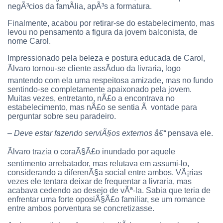
negÃ³cios da famÃ­lia, apÃ³s a formatura.
Finalmente, acabou por retirar-se do estabelecimento, mas
levou no pensamento a figura da jovem balconista, de
nome Carol.
Impressionado pela beleza e postura educada de Carol,
Ãlvaro tornou-se cliente assÃ­duo da livraria, logo
mantendo com ela uma respeitosa amizade, mas no fundo
sentindo-se completamente apaixonado pela jovem.
Muitas vezes, entretanto, nÃ£o a encontrava no
estabelecimento, mas nÃ£o se sentia Ã vontade para
perguntar sobre seu paradeiro.
–
Deve estar fazendo serviÃ§os externos â€“
pensava ele.
Ãlvaro trazia o coraÃ§Ã£o inundado por aquele
sentimento arrebatador, mas relutava em assumi-lo,
considerando a diferenÃ§a social entre ambos. VÃ¡rias
vezes ele tentara deixar de frequentar a livraria, mas
acabava cedendo ao desejo de vÃª-la. Sabia que teria de
enfrentar uma forte oposiÃ§Ã£o familiar, se um romance
entre ambos porventura se concretizasse.