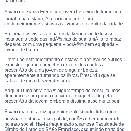
nacionais.
Ãlvaro de Souza Freire, um jovem herdeiro de tradicional
famÃ­lia paulistana, Â aficionado por leitura,
costumeiramente visitava as livrarias do centro da cidade.
Em uma das visitas ao bairro da Mooca, onde ficava
instalada a sede das indÃºstrias de sua famÃ­lia, o rapaz
deparou com uma pequena – porÃ©m bem equipada –
livraria de bairro.
Entrou no estabelecimento e estava a analisar os tÃ­tulos
expostos, quando percebeu em um dos cantos a
presenÃ§a de uma jovem de singular beleza,
aparentemente arrumando os livros. Presumiu que se
tratava de uma das vendedoras.
Adquiriu uma obra apÃ³s algum tempo de consulta, mas
demorou-se um pouco na livraria, magnetizado pela
presenÃ§a da jovem, embora o dissimulasse muito bem.
Ãlvaro era um rapaz aparentemente sisudo, tido como
pessoa orgulhosa, mas polido, cortÃªs e bem-humorado
no trato social. Havia frequentado a famosa Faculdade de
Direito do Largo de SÃ£o Francisco, assumindo parte dos