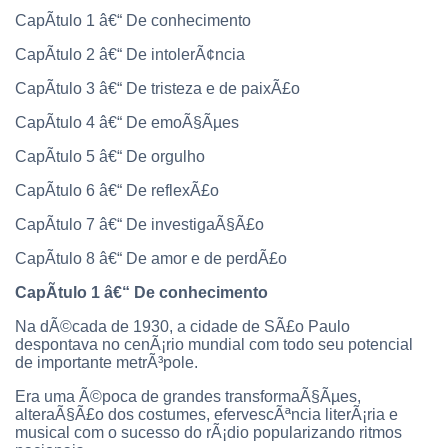
CapÃ­tulo 1 â€“ De conhecimento
CapÃ­tulo 2 â€“ De intolerÃ¢ncia
CapÃ­tulo 3 â€“ De tristeza e de paixÃ£o
CapÃ­tulo 4 â€“ De emoÃ§Ãµes
CapÃ­tulo 5 â€“ De orgulho
CapÃ­tulo 6 â€“ De reflexÃ£o
CapÃ­tulo 7 â€“ De investigaÃ§Ã£o
CapÃ­tulo 8 â€“ De amor e de perdÃ£o
CapÃ­tulo 1 â€“ De conhecimento
Na dÃ©cada de 1930, a cidade de SÃ£o Paulo
despontava no cenÃ¡rio mundial com todo seu potencial
de importante metrÃ³pole.
Era uma Ã©poca de grandes transformaÃ§Ãµes,
alteraÃ§Ã£o dos costumes, efervescÃªncia literÃ¡ria e
musical com o sucesso do rÃ¡dio popularizando ritmos