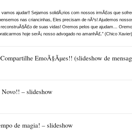
l, vamos ajudar!! Sejamos solidÃ¡rios com nossos irmÃ£os que s
pensemos nas criancinhas, Eles precisam de nÃ³s! Ajudemos noss
 reconstruÃ§Ã£o de suas vidas! Oremos pelos que ajudam… Oremo
raticarmos hoje serÃ¡ nosso advogado no amanhÃ£.” (Chico Xavier
 Compartilhe EmoÃ§Ãµes!! (slideshow de mensag
 Novo!! – slideshow
empo de magia! – slideshow