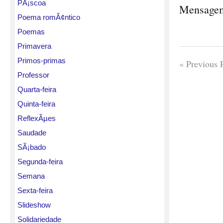
PÃ¡scoa
Mensage
Poema romÃ¢ntico
Poemas
Primavera
Primos-primas
« Previous 
Professor
Quarta-feira
Quinta-feira
ReflexÃµes
Saudade
SÃ¡bado
Segunda-feira
Semana
Sexta-feira
Slideshow
Solidariedade