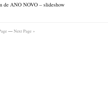
m de ANO NOVO – slideshow
Page
—
Next Page »