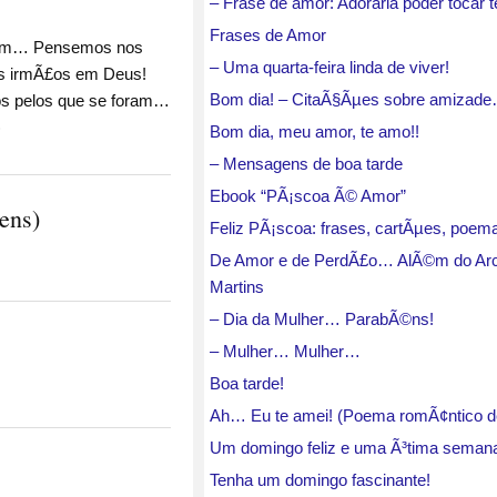
– Frase de amor: Adoraria poder tocar 
Frases de Amor
ofrem… Pensemos nos
– Uma quarta-feira linda de viver!
os irmÃ£os em Deus!
Bom dia! – CitaÃ§Ãµes sobre amizad
s pelos que se foram…
)
Bom dia, meu amor, te amo!!
– Mensagens de boa tarde
Ebook “PÃ¡scoa Ã© Amor”
ens)
Feliz PÃ¡scoa: frases, cartÃµes, poe
De Amor e de PerdÃ£o… AlÃ©m do Arco-
Martins
– Dia da Mulher… ParabÃ©ns!
– Mulher… Mulher…
Boa tarde!
Ah… Eu te amei! (Poema romÃ¢ntico de
Um domingo feliz e uma Ã³tima semana
Tenha um domingo fascinante!