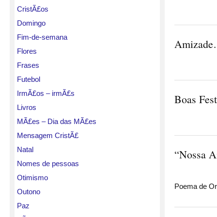
CristÃ£os
Domingo
Fim-de-semana
Amizade…
Flores
Frases
Futebol
IrmÃ£os – irmÃ£s
Boas Fes
Livros
MÃ£es – Dia das MÃ£es
Mensagem CristÃ£
Natal
“Nossa Am
Nomes de pessoas
Otimismo
Poema de Ori
Outono
Paz