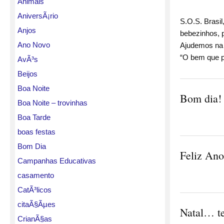
Animais
AniversÃ¡rio
S.O.S. Brasi
Anjos
bebezinhos, 
Ano Novo
Ajudemos na
“O bem que p
AvÃ³s
Beijos
Boa Noite
Bom dia!
Boa Noite – trovinhas
Boa Tarde
boas festas
Bom Dia
Feliz Ano
Campanhas Educativas
casamento
CatÃ³licos
citaÃ§Ãµes
Natal… t
CrianÃ§as