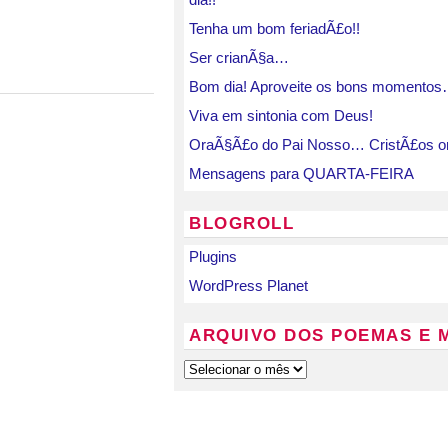
Tenha um bom feriadÃ£o!!
Ser crianÃ§a…
Bom dia! Aproveite os bons momento
Viva em sintonia com Deus!
OraÃ§Ã£o do Pai Nosso… CristÃ£os o
Mensagens para QUARTA-FEIRA
BLOGROLL
Plugins
WordPress Planet
ARQUIVO DOS POEMAS E 
Arquivo
dos
Poemas
e