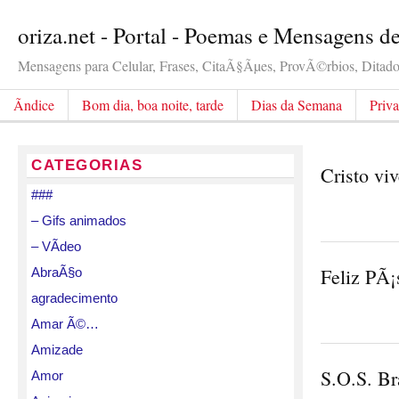
oriza.net - Portal - Poemas e Mensagens d
Mensagens para Celular, Frases, CitaÃ§Ãµes, ProvÃ©rbios, Ditados
Ãndice
Bom dia, boa noite, tarde
Dias da Semana
Priv
CATEGORIAS
Cristo vi
###
– Gifs animados
– VÃ­deo
Feliz PÃ¡
AbraÃ§o
agradecimento
Amar Ã©…
Amizade
S.O.S. Br
Amor