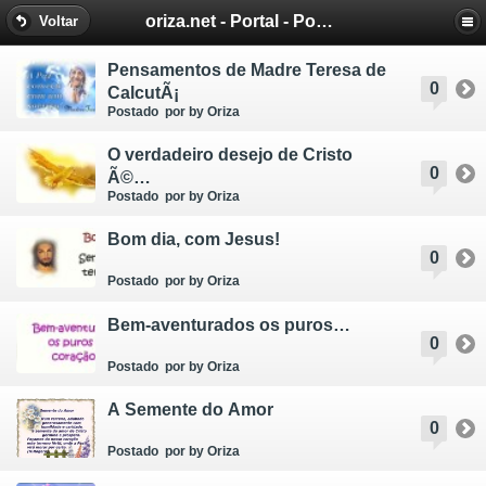
oriza.net - Portal - Poemas e Mensagens de Oriza Martins
Voltar
Pensamentos de Madre Teresa de
0
CalcutÃ¡
Postado
por by Oriza
O verdadeiro desejo de Cristo
0
Ã©…
Postado
por by Oriza
Bom dia, com Jesus!
0
Postado
por by Oriza
Bem-aventurados os puros…
0
Postado
por by Oriza
A Semente do Amor
0
Postado
por by Oriza