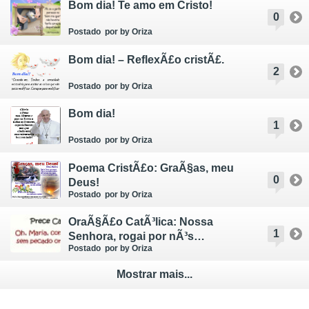
Bom dia! Te amo em Cristo!
0
Postado
por by Oriza
Bom dia! – ReflexÃ£o cristÃ£.
2
Postado
por by Oriza
Bom dia!
1
Postado
por by Oriza
Poema CristÃ£o: GraÃ§as, meu
0
Deus!
Postado
por by Oriza
OraÃ§Ã£o CatÃ³lica: Nossa
1
Senhora, rogai por nÃ³s…
Postado
por by Oriza
Mostrar mais...