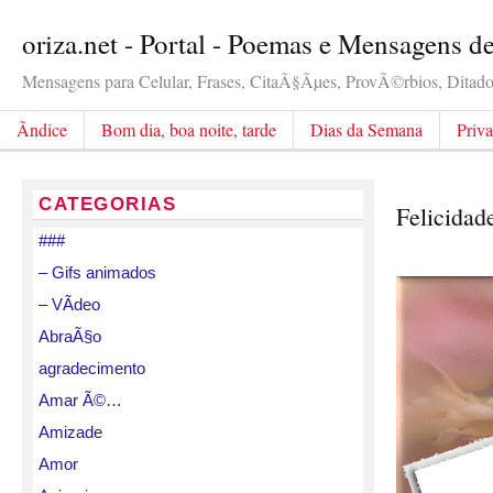
oriza.net - Portal - Poemas e Mensagens d
Mensagens para Celular, Frases, CitaÃ§Ãµes, ProvÃ©rbios, Ditados
Ãndice
Bom dia, boa noite, tarde
Dias da Semana
Priv
CATEGORIAS
Felicidad
###
– Gifs animados
– VÃ­deo
AbraÃ§o
agradecimento
Amar Ã©…
Amizade
Amor