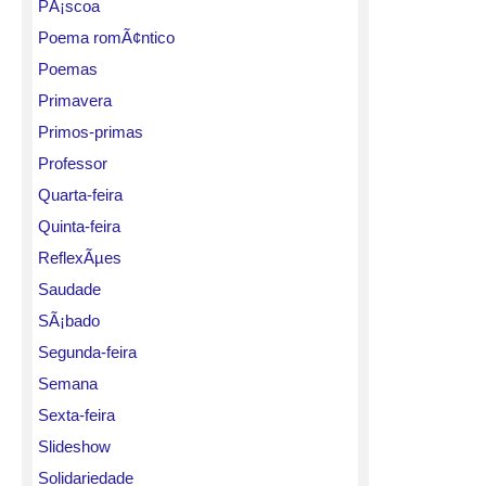
PÃ¡scoa
Poema romÃ¢ntico
Poemas
Primavera
Primos-primas
Professor
Quarta-feira
Quinta-feira
ReflexÃµes
Saudade
SÃ¡bado
Segunda-feira
Semana
Sexta-feira
Slideshow
Solidariedade