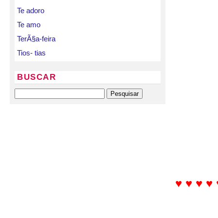
Te adoro
Te amo
TerÃ§a-feira
Tios- tias
BUSCAR
♥ ♥ ♥ ♥ 