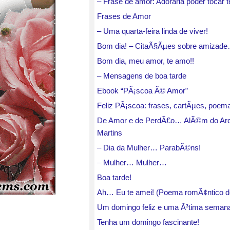
– Frase de amor: Adoraria poder tocar 
Frases de Amor
– Uma quarta-feira linda de viver!
Bom dia! – CitaÃ§Ãµes sobre amizad
Bom dia, meu amor, te amo!!
– Mensagens de boa tarde
Ebook “PÃ¡scoa Ã© Amor”
Feliz PÃ¡scoa: frases, cartÃµes, poe
De Amor e de PerdÃ£o… AlÃ©m do Arco-
Martins
– Dia da Mulher… ParabÃ©ns!
– Mulher… Mulher…
Boa tarde!
Ah… Eu te amei! (Poema romÃ¢ntico de
Um domingo feliz e uma Ã³tima semana
Tenha um domingo fascinante!