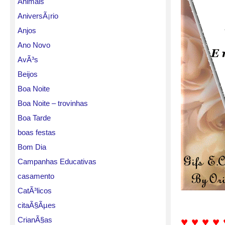
Animais
AniversÃ¡rio
Anjos
Ano Novo
AvÃ³s
Beijos
Boa Noite
Boa Noite – trovinhas
Boa Tarde
boas festas
Bom Dia
Campanhas Educativas
casamento
CatÃ³licos
citaÃ§Ãµes
♥ ♥ ♥ ♥ 
CrianÃ§as