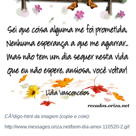
CÃ³digo-html da imagem (copie e cole):
http://www.messages.oriza.net/bom-dia-amor-110520-2.gif