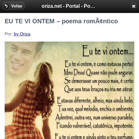
oriza.net - Portal - Poemas e Mensagens de Oriza Martins
Voltar
EU TE VI ONTEM – poema romÃ¢ntico
Por:
by Oriza