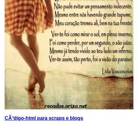
CÃ³digo-html para scraps e blogs